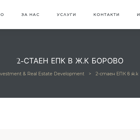
ЛО
ЗА НАС
УСЛУГИ
КОНТАКТИ
2-СТАЕН ЕПК В Ж.К БОРОВО
nvestment & Real Estate Development
>
2-стаен ЕПК в ж.к