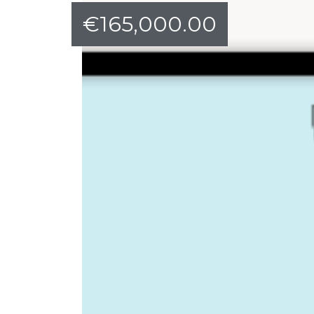
€
165,000.00
и
вижим