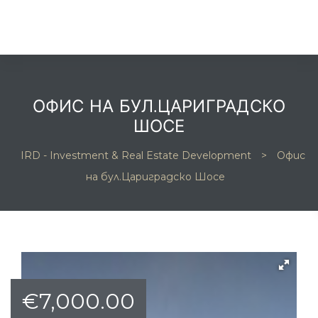
ОФИС НА БУЛ.ЦАРИГРАДСКО
ШОСЕ
та
IRD - Investment & Real Estate Development
>
Офис
на бул.Цариградско Шосе
и
и
€
7,000.00