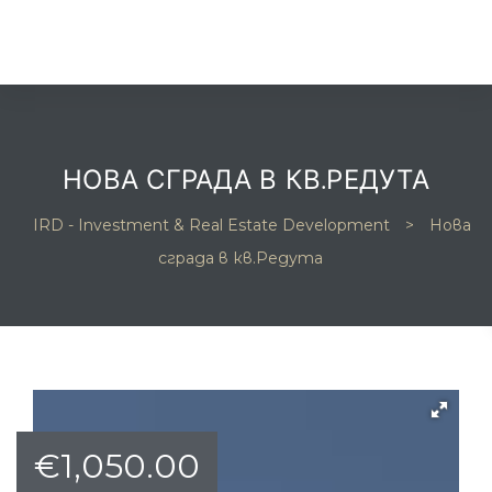
НОВА СГРАДА В КВ.РЕДУТА
IRD - Investment & Real Estate Development
>
Нова
та
сграда в кв.Редута
и
и
€
1,050.00