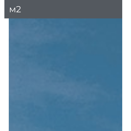
м2
и
вижим