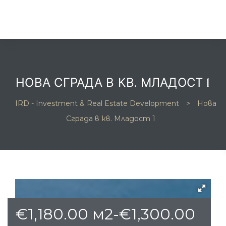
НОВА СГРАДА В КВ. МЛАДОСТ 1
IRD - Investment & Real Estate Development
>
Нова
та
Сграда в кв. Младост 1
и
и
€
1,180.00
м2-
€
1,300.00