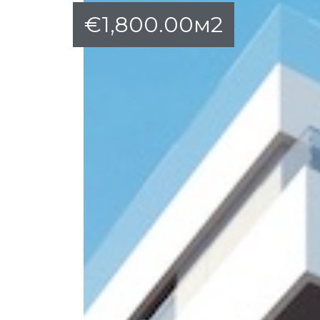
€
1,800.00
м2
и
вижим