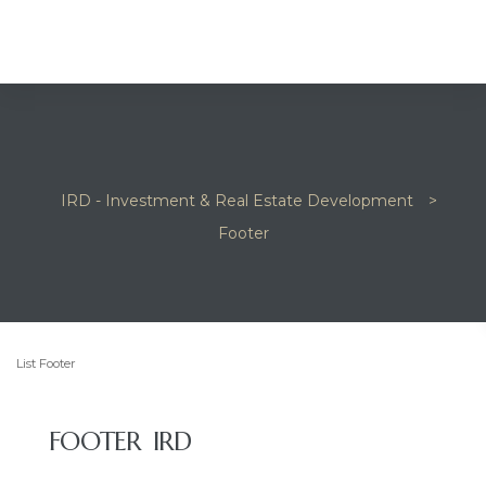
IRD - Investment & Real Estate Development
>
Footer
та
List Footer
и
FOOTER IRD
и