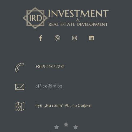
и
вижим
+35924372231
office@ird.bg
бул. „Витоша“ 90 , гр.София