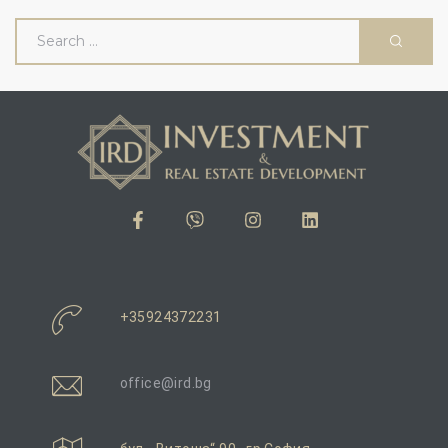
и
вижим
+35924372231
office@ird.bg