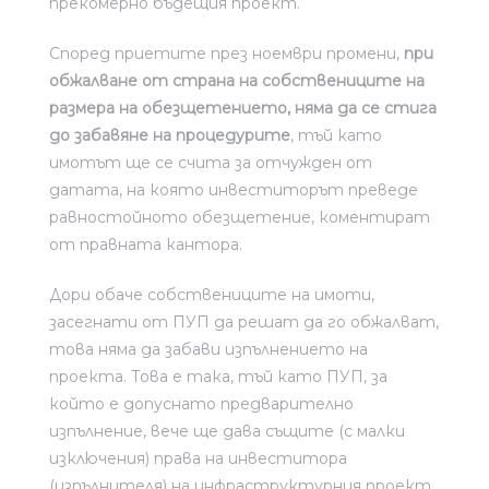
прекомерно бъдещия проект.
Според приетите през ноември промени,
при
обжалване от страна на собствениците на
размера на обезщетението, няма да се стига
до забавяне на процедурите
, тъй като
имотът ще се счита за отчужден от
датата, на която инвеститорът преведе
равностойното обезщетение, коментират
от правната кантора.
Дори обаче собствениците на имоти,
засегнати от ПУП да решат да го обжалват,
това няма да забави изпълнението на
проекта. Това е така, тъй като ПУП, за
който е допуснато предварително
изпълнение, вече ще дава същите (с малки
изключения) права на инвеститора
(изпълнителя) на инфраструктурния проект,