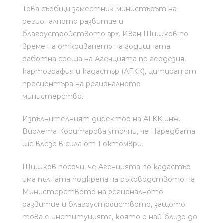
Това съобщи заместник-министърът на
регионалното развитие и
благоустройството арх. Иван Шишков по
време на откриването на годишната
работна среща на Агенцията по геодезия,
жими
картография и кадастър (АГКК), цитиран от
пресцентъра на регионалното
министерство.
Изпълнителният директор на АГКК инж.
Виолета Коритарова уточни, че Наредбата
ще влезе в сила от 1 октомври.
Шишков посочи, че Агенцията по кадастър
има пълната подкрепа на ръководството на
Министерството на регионалното
развитие и благоустройството, защото
това е институцията, която е най-близо до