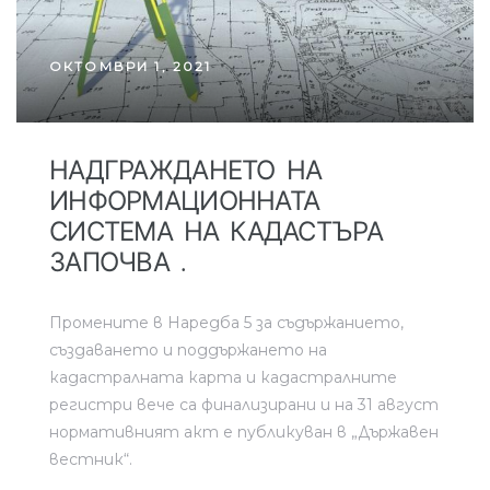
и
ОКТОМВРИ 1, 2021
НАДГРАЖДАНЕТО НА
ИНФОРМАЦИОННАТА
вижим
СИСТЕМА НА КАДАСТЪРА
ЗАПОЧВА .
Промените в Наредба 5 за съдържанието,
създаването и поддържането на
кадастралната карта и кадастралните
регистри вече са финализирани и на 31 август
нормативният акт е публикуван в „Държавен
вестник“.