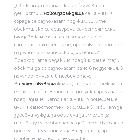
„Обекти за стопански и обслужващи
дейности в
новоизграждаща
се жилищна
сграда се разполагат под жилищните
обекти, ако са осигурени самостоятелни
входове към тях и са съобразени със
санитарно-хигиенните, противопожарните
и другите технически изисквания.“
Предходната редакция предвиждаше тези
обекти да се разполагат само в подземния, в
полуподземния и в първия етаж.
В
съществуваща
жилищна сграда с режим на
етажна собственост се допуска промяна на
предназначението на жилищно помещение
или на самостоятелно жилище в кабинет за
здравни нужди, за офис или за ателие за
индивидуална творческа дейност, свързани с
достъп на външни лица в сградата, при
спазване на следните условия: