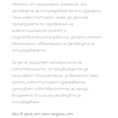
обекти от национално значение, ако
заповедта за отчуждаване вече е издадена.
Така инвеститорът може да започне
процедурата по одобрение на
инвестиционния проект и
подготвителните работи, докато текат
евентуални обжалвания на заповедта за
отчуждаването.
За да се защитят интересите на
собствениците, се предвижда те да
получават обезщетение за времето, през
което инвеститорът (държавата)
използват собствеността им преди
влизането в сила на заповедта за
отчуждаване.
Ако в срок от пет години от