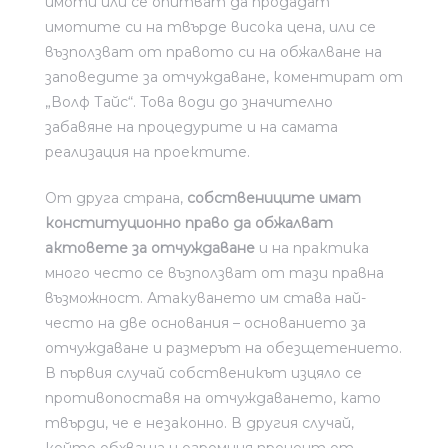
имоти или се опитват да продадат
имотите си на твърде висока цена, или се
възползват от правото си на обжалване на
заповедите за отчуждаване, коментират от
„Волф Тайс“. Това води до значително
забавяне на процедурите и на самата
реализация на проектите.
От друга страна,
собствениците имат
конституционно право да обжалват
актовете за отчуждаване
и на практика
много често се възползват от тази правна
възможност. Атакуването им става най-
често на две основания – основанието за
отчуждаване и размерът на обезщетението.
В първия случай собственикът изцяло се
противопоставя на отчуждаването, като
твърди, че е незаконно. В другия случай,
който обхваща и огромния процент от