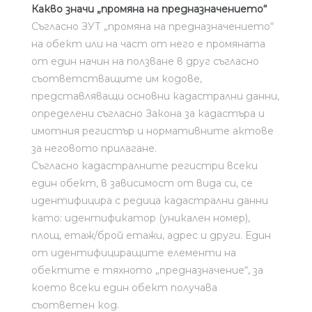
Какво значи „промяна на предназначението“
Съгласно ЗУТ „промяна на предназначението“
на обект или на част от него е промяната
от един начин на ползване в друг съгласно
съответстващите им кодове,
представляващи основни кадастрални данни,
определени съгласно Закона за кадастъра и
имотния регистър и нормативните актове
за неговото прилагане.
Съгласно кадастралните регистри всеки
един обект, в зависимост от вида си, се
идентифицира с редица кадастрални данни
като: идентификатор (уникален номер),
площ, етаж/брой етажи, адрес и други. Един
от идентифициращите елементи на
обектите е тяхното „предназначение“, за
което всеки един обект получава
съответен код.