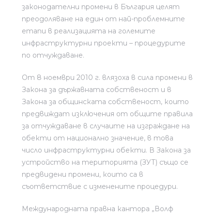
законодателни промени в България целят
преодоляване на един от най-проблемните
етапи в реализацията на големите
инфраструктурни проекти – процедурите
по отчуждаване.
От 8 ноември 2010 г. влязоха в сила промени в
Закона за държавната собственост и в
Закона за общинската собственост, които
предвиждат изключения от общите правила
за отчуждаване в случаите на изграждане на
обекти от национално значение, в това
число инфраструктурни обекти. В Закона за
устройство на територията (ЗУТ) също се
предвидени промени, които са в
съответствие с изменените процедури.
Международната правна кантора „Волф