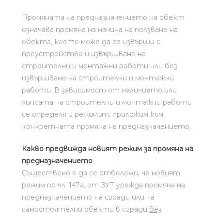
Промяната на предназначението на обект
означава промяна на начина на ползване на
обекта, което може да се извърши с
преустройство и извършване на
строителни и монтажни работи или без
извършване на строителни и монтажни
работи. В зависимост от наличието или
липсата на строителни и монтажни работи
се определя и режимът, приложим към
конкретната промяна на предназначението.
Какво предвижда новият режим за промяна на
предназначението
Съществено е да се отбележи, че новият
режим по чл. 147а. от ЗУТ урежда промяна на
предназначението на сгради или на
самостоятелни обекти в сгради
без