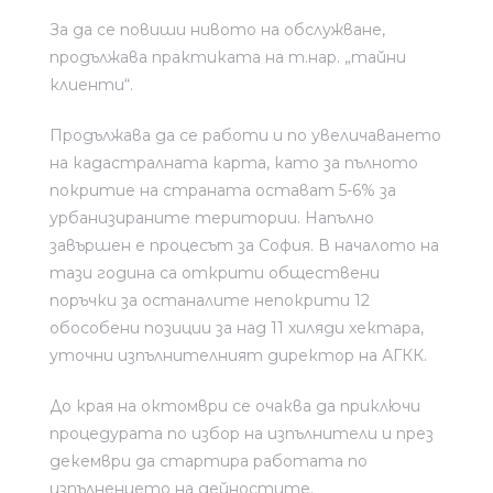
За да се повиши нивото на обслужване,
продължава практиката на т.нар. „тайни
клиенти“.
Продължава да се работи и по увеличаването
на кадастралната карта, като за пълното
покритие на страната остават 5-6% за
урбанизираните територии. Напълно
завършен е процесът за София. В началото на
тази година са открити обществени
поръчки за останалите непокрити 12
обособени позиции за над 11 хиляди хектара,
уточни изпълнителният директор на АГКК.
До края на октомври се очаква да приключи
процедурата по избор на изпълнители и през
декември да стартира работата по
изпълнението на дейностите.