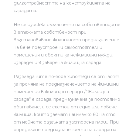
дълготрайността на конструкцията на
сградата.
Не се изисква съгласието на собствениците
в етажната собственост при
възстановяване жилищното предназначение
на вече преустроени самостоятелни
помещения и обекти за нежилищни нужди,
изградени в заварена жилищна сграда.
Разгледаните по-горе хипотези се отнасят
за промяна на предназначението на жилищни
помещения в жилищни сгради /“Жилищна
сграда“ е сграда, предназначена за постоянно
обитаване, и се състои от едно или повече
жилища, които заемат най-малко 60 на сто
от нейната разгъната застроена площ. При
определяне предназначението на сградата