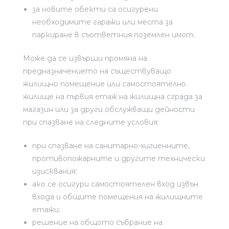
за новите обекти са осигурени
необходимите гаражи или места за
паркиране в съответния поземлен имот.
Може да се извърши промяна на
предназначението на съществуващо
жилищно помещение или самостоятелно
жилище на първия етаж на жилищна сграда за
магазин или за други обслужващи дейности
при спазване на следните условия:
при спазване на санитарно-хигиенните,
противопожарните и другите технически
изисквания;
ако се осигури самостоятелен вход извън
входа и общите помещения на жилищните
етажи;
решение на общото събрание на