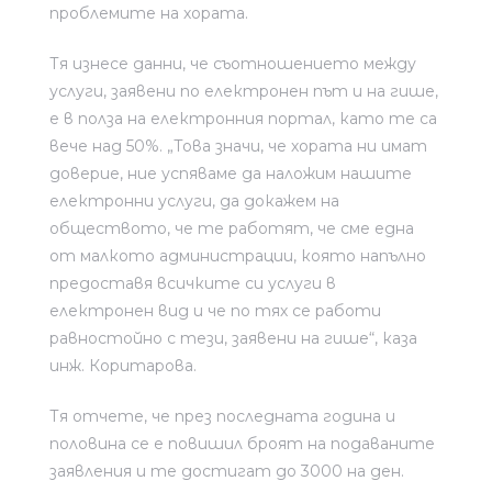
проблемите на хората.
Тя изнесе данни, че съотношението между
услуги, заявени по електронен път и на гише,
е в полза на електронния портал, като те са
вече над 50%. „Това значи, че хората ни имат
доверие, ние успяваме да наложим нашите
електронни услуги, да докажем на
обществото, че те работят, че сме една
от малкото администрации, която напълно
предоставя всичките си услуги в
електронен вид и че по тях се работи
равностойно с тези, заявени на гише“, каза
инж. Коритарова.
Тя отчете, че през последната година и
половина се е повишил броят на подаваните
заявления и те достигат до 3000 на ден.