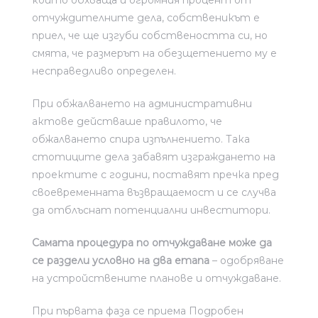
отчуждителните дела, собственикът е
приел, че ще изгуби собствеността си, но
смята, че размерът на обезщетението му е
несправедливо определен.
При обжалването на административни
актове действаше правилото, че
обжалването спира изпълнението. Така
стотиците дела забавят изграждането на
проектите с години, поставят пречка пред
своевременната възвращаемост и се случва
да отблъснат потенциални инвеститори.
Самата процедура по отчуждаване може да
се раздели условно на два етапа
– одобряване
на устройствените планове и отчуждаване.
При първата фаза се приема Подробен