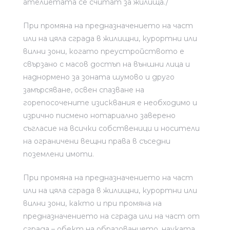
ателиетата се считат за жилища./
При промяна на предназначението на част
или на цяла сграда в жилищни, курортни или
вилни зони, когато преустройството е
свързано с масов достъп на външни лица и
наднормено за зоната шумово и друго
замърсяване, освен спазване на
горепосочените изисквания е необходимо и
изрично писмено нотариално заверено
съгласие на всички собственици и носители
на ограничени вещни права в съседни
поземлени имоти.
При промяна на предназначението на част
или на цяла сграда в жилищни, курортни или
вилни зони, както и при промяна на
предназначението на сграда или на част от
сграда – обект на образованието, науката,