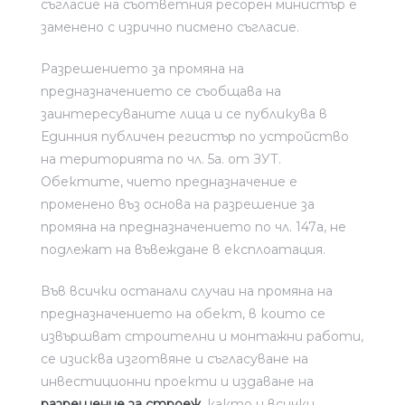
съгласие на съответния ресорен министър е
заменено с изрично писмено съгласие.
Разрешението за промяна на
предназначението се съобщава на
заинтересуваните лица и се публикува в
Единния публичен регистър по устройство
на територията по чл. 5а. от ЗУТ.
Обектите, чието предназначение е
променено въз основа на разрешение за
промяна на предназначението по чл. 147а, не
подлежат на въвеждане в експлоатация.
Във всички останали случаи на промяна на
предназначението на обект, в които се
извършват строителни и монтажни работи,
се изисква изготвяне и съгласуване на
инвестиционни проекти и издаване на
разрешение за строеж
, както и всички