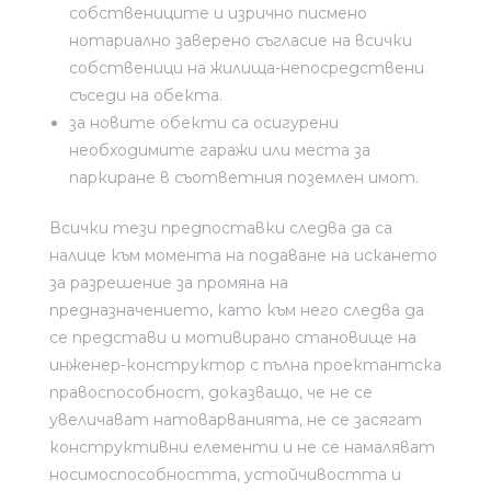
собствениците и изрично писмено
нотариално заверено съгласие на всички
собственици на жилища-непосредствени
съседи на обекта.
за новите обекти са осигурени
необходимите гаражи или места за
паркиране в съответния поземлен имот.
Всички тези предпоставки следва да са
налице към момента на подаване на искането
за разрешение за промяна на
предназначението, като към него следва да
се представи и мотивирано становище на
инженер-конструктор с пълна проектантска
правоспособност, доказващо, че не се
увеличават натоварванията, не се засягат
конструктивни елементи и не се намаляват
носимоспособността, устойчивостта и