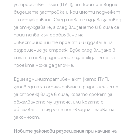
устройствен план (ПУП), от който е видна
бъдещата застройка и кои имоти подлежат
на отчуждаване. След това се издава заповед
за отчуждаване, а след влизането й в сила се
пристъпва към одобряване на
инвестиционните проекти и издаване на
разрешение за строеж. Едва след влизане в
сила на това разрешение изграждането на
проекта може да започне.
Един административен акт (като ПУП,
заповедта за отчуждаване и разрешението
за строеж) влиза в сила, когато срокът за
обжалването му изтече, или когато е
обжалван, но съдът е потвърдил неговата
законност.
Новите законови разрешения при начина на