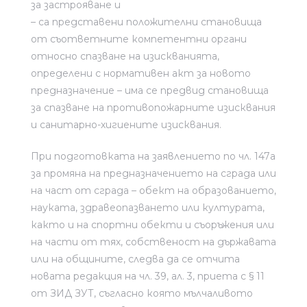
за застрояване и
– са представени положителни становища
от съответните компетентни органи
относно спазване на изискванията,
определени с нормативен акт за новото
предназначение – има се предвид становища
за спазване на противопожарните изисквания
и санитарно-хигиените изисквания.
При подготовката на заявлението по чл. 147а
за промяна на предназначението на сграда или
на част от сграда – обект на образованието,
науката, здравеопазването или културата,
както и на спортни обекти и съоръжения или
на части от тях, собственост на държавата
или на общините, следва да се отчита
новата редакция на чл. 39, ал. 3, приета с § 11
от ЗИД ЗУТ, съгласно която мълчаливото