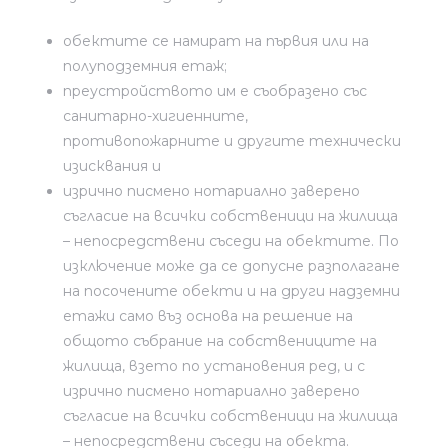
обектите се намират на първия или на
полуподземния етаж;
преустройството им е съобразено със
санитарно-хигиенните,
противопожарните и другите технически
изисквания и
изрично писмено нотариално заверено
съгласие на всички собственици на жилища
– непосредствени съседи на обектите. По
изключение може да се допусне разполагане
на посочените обекти и на други надземни
етажи само въз основа на решение на
общото събрание на собствениците на
жилища, взето по установения ред, и с
изрично писмено нотариално заверено
съгласие на всички собственици на жилища
– непосредствени съседи на обекта.