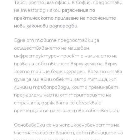
Тайс“, която има офис и в София, предостави
на Investor.bg някои
разяснения по
практическото прилагане на посочените
нови законови разпоредби
.
Една от първите предпоставки за
осъществяването на мащабен
инфраструктурен проект е наличието на
права на собственост върху земята, върху
която той ще бъде изграден. Когато става
дума за линейни обекти като пътища, ж.п.
линии и тръбопроводи, които преминават
през големи части от територията на
страната, държавата се сблъсква с
претенциите на множество собственици.
Основавайки се на неприкосновеността на
частната собственост, собствениците на