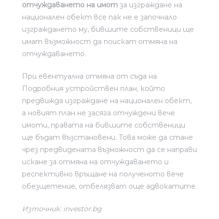
отчуждаването на имот
за изграждане на
национален обект все пак не е започнало
изграждането му, бившите собственици ще
имат възможност да поискат отмяна на
отчуждаването.
При евентуална отмяна от съда на
Подробния устройствен план, който
предвижда изграждане на национален обект,
а новият план не засяга отчуждени вече
имоти, правата на бившите собственици
ще бъдат възстановени. Това може да стане
чрез предвидената възможност да се направи
искане за отмяна на отчуждаването и
респективно връщане на полученото вече
обезщетение, отбелязват още адвокатите.
Източник: investor.bg