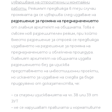
извършване на строителни и монтажни
работи.
Режимът предвижда в тези случаи
промяната да се извършва след издаване на
разрешение за промяна на предназначението
от главния архитект на общината. Това е
съвсем нов разрешителен режим, при който
вместо разрешение за строеж се предвижда
издаването на разрешение за промяна на
предназначението и облекчена процедура.
Главният архитект на общината издава
разрешението без да изисква
представянето на инвестиционни проекти,
но искането за издаване на следва да бъде
придружено от доказателства, че:
– са спазени изискванията на чл. 38 или 39 от
ЗУТ
– не се нарушават правилата и нормативите