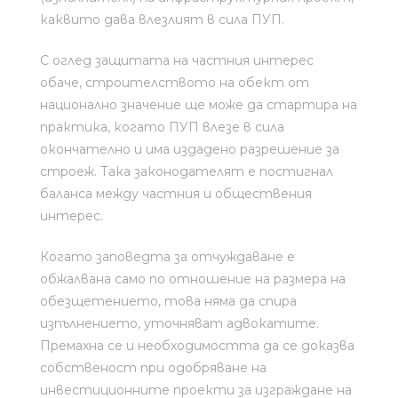
каквито дава влезлият в сила ПУП.
С оглед защитата на частния интерес
обаче, строителството на обект от
национално значение ще може да стартира на
практика, когато ПУП влезе в сила
окончателно и има издадено разрешение за
строеж. Така законодателят е постигнал
баланса между частния и обществения
интерес.
Когато заповедта за отчуждаване е
обжалвана само по отношение на размера на
обезщетението, това няма да спира
изпълнението, уточняват адвокатите.
Премахна се и необходимостта да се доказва
собственост при одобряване на
инвестиционните проекти за изграждане на