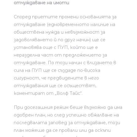
отчуждаване на имоти
Според приетите промени основанията за
отчуждаване (едновременното наличие на
обществена нужда и невъзможност за
задоволяването й по друг начин) ще се
установява още с ПУП, който ще е
неразделна част от предложението за
отчуждаване. По този начин с влизането в
сила на ПУП ще се създаде по-висока
сигурност, че предвидените в него
отчуждавания ще се осъществят,
коментират от „Волф Тайс“.
При досегашния режим беше възможно да има
одобрен план, но след успешно обжалване на
последвалата заповед за отчуждаване, този
план можеше да се провали или да оскъпи