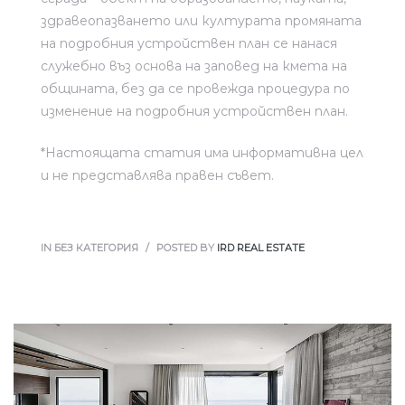
здравеопазването или културата промяната
на подробния устройствен план се нанася
служебно въз основа на заповед на кмета на
общината, без да се провежда процедура по
изменение на подробния устройствен план.
*Настоящата статия има информативна цел
и не представлява правен съвет.
IN БЕЗ КАТЕГОРИЯ
POSTED BY
IRD REAL ESTATE