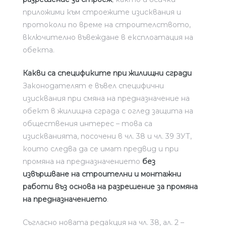
приложими към строежите изисквания и
протоколи по време на строителството,
включително въвеждане в експлоатация на
обекта.
Какви са спецификите при жилищни сгради
Законодателят е въвел специфични
изисквания при смяна на предназначение на
обект в жилищна сграда с оглед защита на
обществения интерес – това са
изискванията, посочени в чл. 38 и чл. 39 ЗУТ,
които следва да се имат предвид и при
промяна на предназначението
без
извършване на строителни и монтажни
работи въз основа на разрешение за промяна
на предназначението
.
Съгласно новата редакция на чл. 38, ал. 2 –