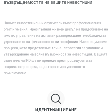
възвръщаемостта на вашите инвестиции
Нашите инвестиционни служители имат професионалния
опит и умения. Чрез пълния жизнен цикъл на придобиване на
жими
имоти, управление на активи и разпореждане , необходим за
укрепването на финансовото ви портфолио. Ние инициираме
процеса, като представяме точна стратегия за улавяне и
утвърждаване на всяка възможност за инвестиция. Вашият
съветник на IRD ще ви преведе през процедурата за
надлежна проверка, за да гарантира успешното
приключване.
ИДЕНТИФИЦИРАНЕ