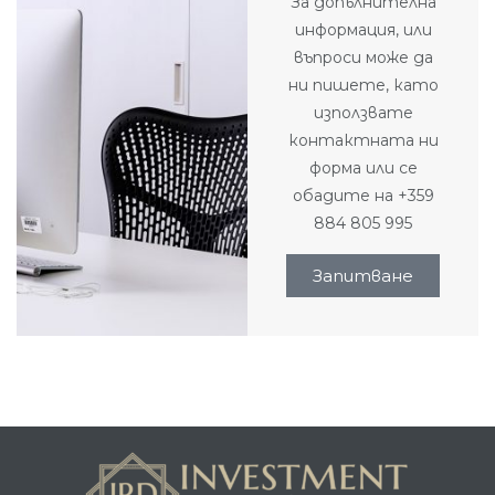
За допълнителна
информация, или
въпроси може да
ни пишете, като
използвате
контактната ни
форма или се
обадите на +359
884 805 995
Запитване